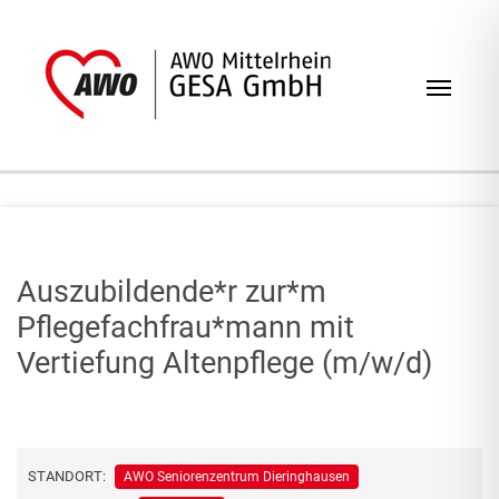
Zum Inhalt springen
Navig
Auszubildende*r zur*m
Pflegefachfrau*mann mit
Vertiefung Altenpflege (m/w/d)
STANDORT:
AWO Seniorenzentrum Dieringhausen