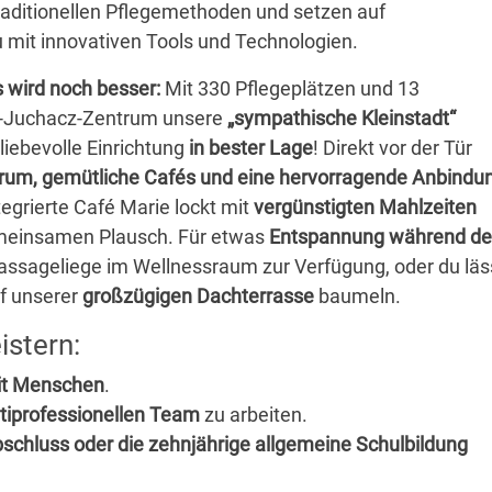
raditionellen Pflegemethoden und setzen auf
du mit innovativen Tools und Technologien.
s wird noch besser:
Mit 330 Pflegeplätzen und 13
e-Juchacz-Zentrum unsere
„sympathische Kleinstadt“
liebevolle Einrichtung
in bester Lage
! Direkt vor der Tür
rum, gemütliche Cafés und eine hervorragende Anbindu
egrierte Café Marie lockt mit
vergünstigten Mahlzeiten
einsamen Plausch. Für etwas
Entspannung während de
assageliege im Wellnessraum zur Verfügung, oder du läs
f unserer
großzügigen Dachterrasse
baumeln.
istern:
mit Menschen
.
tiprofessionellen Team
zu arbeiten.
bschluss oder die zehnjährige allgemeine Schulbildung