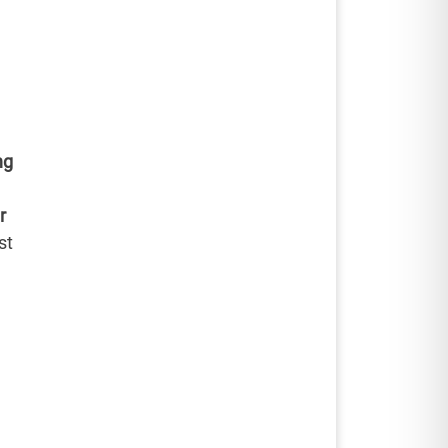
ng
r
st