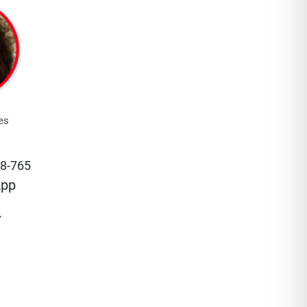
es
n
8-765
App