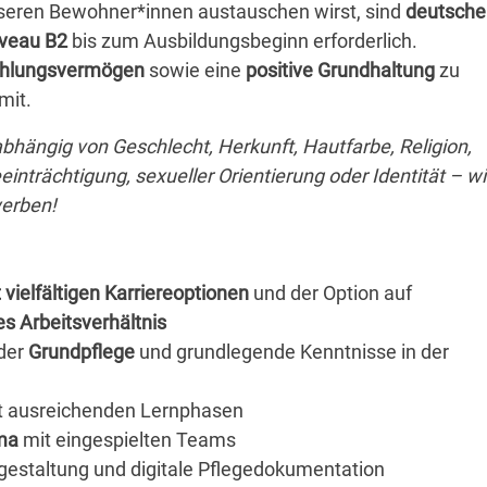
nseren Bewohner*innen austauschen wirst, sind
deutsche
iveau B2
bis zum Ausbildungsbeginn erforderlich.
ühlungsvermögen
sowie eine
positive Grundhaltung
zu
mit.
nabhängig von Geschlecht, Herkunft, Hautfarbe, Religion,
eeinträchtigung, sexueller Orientierung oder Identität – wi
werben!
 vielfältigen Karriereoptionen
und der Option auf
s Arbeitsverhältnis
 der
Grundpflege
und grundlegende Kenntnisse in der
t ausreichenden Lernphasen
ma
mit eingespielten Teams
ngestaltung und digitale Pflegedokumentation