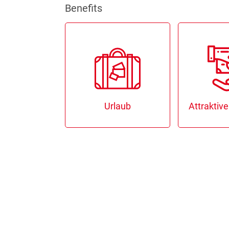
Benefits
rlaub
Attraktive Vergütung
Arbeits