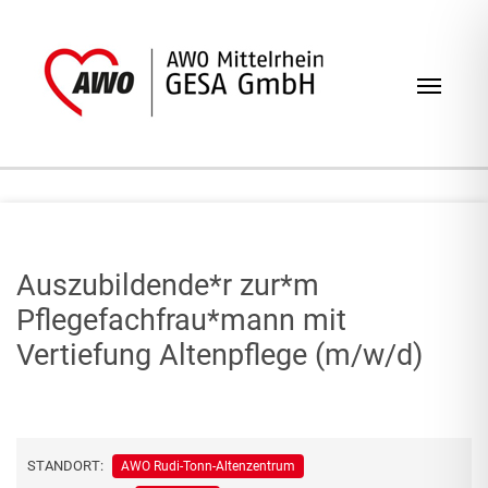
Zum Inhalt springen
Navig
Auszubildende*r zur*m
Pflegefachfrau*mann mit
Vertiefung Altenpflege (m/w/d)
STANDORT:
AWO Rudi-Tonn-Altenzentrum