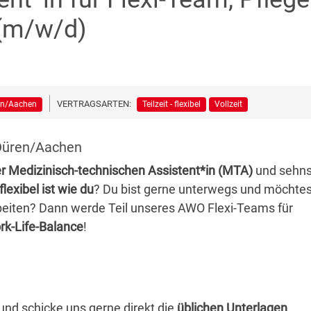
 (m/w/d)
VERTRAGSARTEN:
en/Aachen
Teilzeit - flexibel
Vollzeit
: Düren/Aachen
er Medizinisch-technischen Assistent*in (MTA)
und sehns
lexibel ist wie du
? Du bist gerne unterwegs und möchtes
beiten? Dann werde Teil unseres AWO Flexi-Teams für
rk-Life-Balance
!
und schicke uns gerne direkt die
üblichen Unterlagen