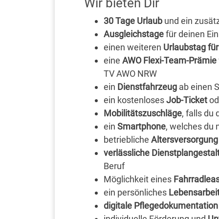
Wir bieten Dir
30 Tage Urlaub
und ein zusät
Ausgleichstage
für deinen Ei
einen weiteren
Urlaubstag für
eine
AWO Flexi-Team-Prämie
TV AWO NRW
ein
Dienstfahrzeug
ab einen 
ein kostenloses
Job-Ticket
od
Mobilitätszuschläge
, falls d
ein
Smartphone
, welches du 
betriebliche
Altersversorgun
verlässliche Dienstplangestal
Beruf
Möglichkeit eines
Fahrradlea
ein persönliches
Lebensarbei
digitale Pflegedokumentation
individuelle Förderung und
Unt