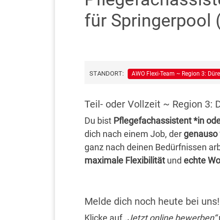
für Springerpool
STANDORT:
AWO Flexi-Team ~ Region 3: Dür
Teil- oder Vollzeit ~ Region 3
Du bist
Pflegefachassistent *in od
dich nach einem Job, der
genauso f
ganz nach deinen Bedürfnissen ar
maximale Flexibilität
und
echte Wo
Melde dich noch heute bei uns!
Klicke auf
„Jetzt online bewerben“