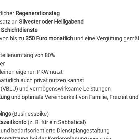
zlicher
Regenerationstag
nsatz an
Silvester oder Heiligabend
 Schichtdienste
von bis zu
350 Euro monatlich
und eine Vergütung gemä
Stellenumfang von 80%
er
u deinen eigenen PKW nutzt
natürlich auch privat nutzen kannst
g
(VBLU) und vermögenswirksame Leistungen
tung
und optimale Vereinbarkeit von Familie, Freizeit und
sings
(BusinessBike)
tszeitkonto
(z. B. für ein Sabbatical)
und bedarfsorientierte Dienstplangestaltung
erstützung bei der Karriereplanung
sowie ein