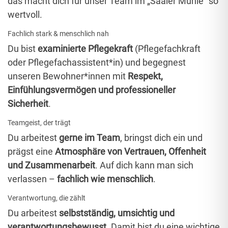
das macht dich für unser Team im „Saaler Mühle“ so
wertvoll.
Fachlich stark & menschlich nah
Du bist
examinierte Pflegekraft
(Pflegefachkraft
oder Pflegefachassistent*in) und begegnest
unseren Bewohner*innen mit
Respekt,
Einfühlungsvermögen und professioneller
Sicherheit
.
Teamgeist, der trägt
Du arbeitest
gerne im Team
, bringst dich ein und
prägst eine
Atmosphäre von Vertrauen, Offenheit
und Zusammenarbeit
. Auf dich kann man sich
verlassen –
fachlich wie menschlich
.
Verantwortung, die zählt
Du arbeitest
selbstständig, umsichtig und
verantwortungsbewusst
. Damit bist du eine wichtige